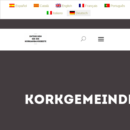
Español
Català
English
Français
Português
Italiano
Deutsch
+34 972 303 360
retecork@retecork.org
KORKGEMEIND