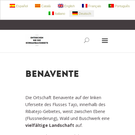
Español
Català
English
Français
Português
Italiano
Deutsch
+34 972 303 360
retecork@retecork.org
BENAVENTE
Die Ortschaft Benavente auf der linken
Uferseite des Flusses Tajo, innerhalb des
Ribatejo-Gebietes, weist zwischen Ebene
(Flussniederung), Wald und Buschwerk eine
vielfältige Landschaft
auf.