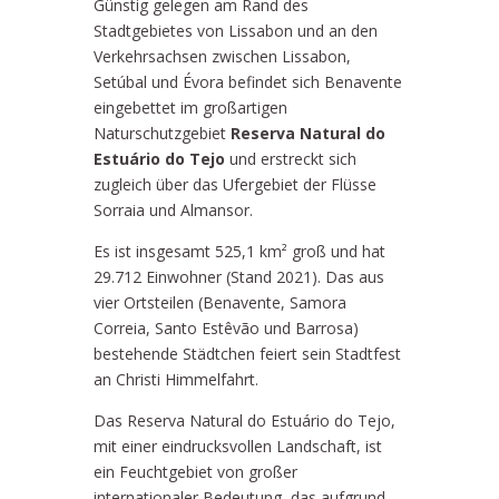
Günstig gelegen am Rand des
Stadtgebietes von Lissabon und an den
Verkehrsachsen zwischen Lissabon,
Setúbal und Évora befindet sich Benavente
eingebettet im großartigen
Naturschutzgebiet
Reserva Natural do
Estuário do Tejo
und erstreckt sich
zugleich über das Ufergebiet der Flüsse
Sorraia und Almansor.
Es ist insgesamt 525,1 km² groß und hat
29.712 Einwohner (Stand 2021). Das aus
vier Ortsteilen (Benavente, Samora
Correia, Santo Estêvão und Barrosa)
bestehende Städtchen feiert sein Stadtfest
an Christi Himmelfahrt.
Das Reserva Natural do Estuário do Tejo,
mit einer eindrucksvollen Landschaft, ist
ein Feuchtgebiet von großer
internationaler Bedeutung, das aufgrund