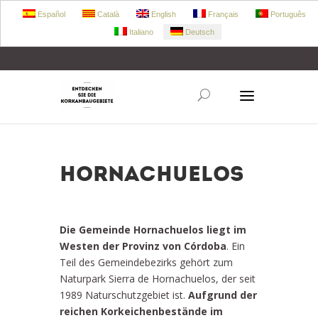
Español
Català
English
Français
Português
Italiano
Deutsch
+34 972 303 360
retecork@retecork.org
Hornachuelos
Die Gemeinde Hornachuelos liegt im
Westen der Provinz von Córdoba
. Ein
Teil des Gemeindebezirks gehört zum
Naturpark Sierra de Hornachuelos, der seit
1989 Naturschutzgebiet ist.
Aufgrund der
reichen Korkeichenbestände im