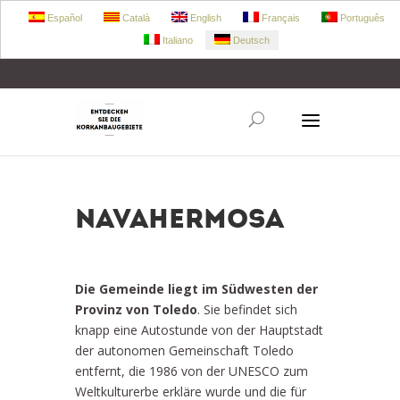
Español
Català
English
Français
Português
Italiano
Deutsch
+34 972 303 360
retecork@retecork.org
Navahermosa
Die Gemeinde liegt im Südwesten der
Provinz von Toledo
. Sie befindet sich
knapp eine Autostunde von der Hauptstadt
der autonomen Gemeinschaft Toledo
entfernt, die 1986 von der UNESCO zum
Weltkulturerbe erkläre wurde und die für