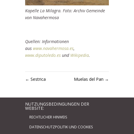
Kapelle La Milagra. Foto: Archiv Gemeinde
von Navahermosa
Quellen: Informationen
aus
www.navahermosa.es
,
www.diputoledo.es
und
Wikipedia
.
←
Sestrica
Muelas del Pan
→
NUTZUNGSBEDINGUNGEN DER
WEBSITE:
RECHTLICHER HINWEIS
DATENSCHUTZPOLITIK UND COOKIES