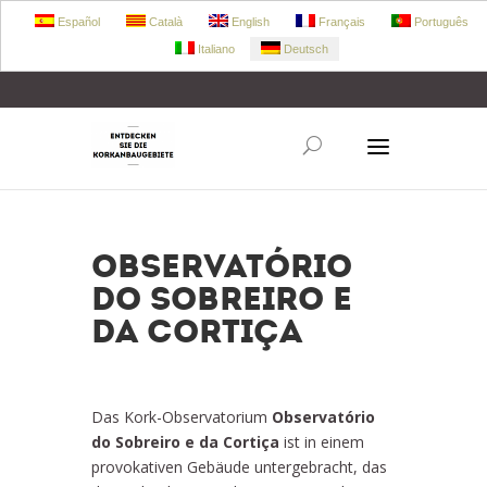
Español
Català
English
Français
Português
Italiano
Deutsch
+34 972 303 360
retecork@retecork.org
OBSERVATÓRIO
DO SOBREIRO E
DA CORTIÇA
Das Kork-Observatorium
Observatório
do Sobreiro e da Cortiça
ist in einem
provokativen Gebäude untergebracht, das