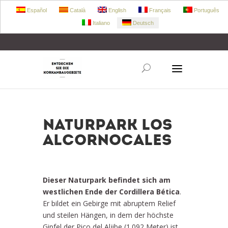
Español
Català
English
Français
Português
Italiano
Deutsch
+34 972 303 360
retecork@retecork.org
Naturpark Los
Alcornocales
Dieser Naturpark befindet sich am
westlichen Ende der Cordillera Bética
.
Er bildet ein Gebirge mit abruptem Relief
und steilen Hängen, in dem der höchste
Gipfel der Pico del Aljibe (1.092 Meter) ist.