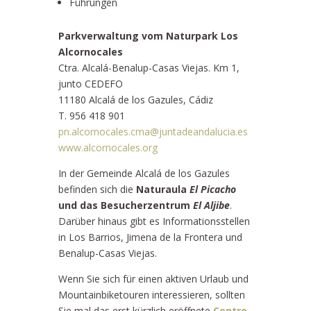
Führungen
Parkverwaltung vom Naturpark Los
Alcornocales
Ctra. Alcalá-Benalup-Casas Viejas. Km 1,
junto CEDEFO
11180 Alcalá de los Gazules, Cádiz
T. 956 418 901
pn.alcornocales.cma@juntadeandalucia.es
www.alcornocales.org
In der Gemeinde Alcalá de los Gazules
befinden sich die
Naturaula
El Picacho
und das Besucherzentrum
El Aljibe
.
Darüber hinaus gibt es Informationsstellen
in Los Barrios, Jimena de la Frontera und
Benalup-Casas Viejas.
Wenn Sie sich für einen aktiven Urlaub und
Mountainbiketouren interessieren, sollten
Sie mal das erst kürzlich eröffnete
Centro