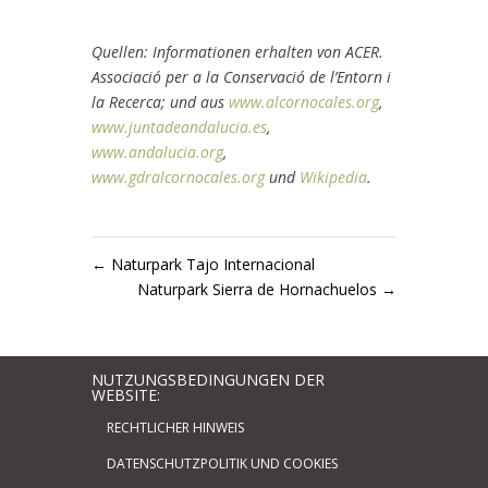
Quellen: Informationen erhalten von ACER.
Associació per a la Conservació de l’Entorn i
la Recerca; und aus
www.alcornocales.org
,
www.juntadeandalucia.es
,
www.andalucia.org
,
www.gdralcornocales.org
und
Wikipedia
.
←
Naturpark Tajo Internacional
Naturpark Sierra de Hornachuelos
→
NUTZUNGSBEDINGUNGEN DER
WEBSITE:
RECHTLICHER HINWEIS
DATENSCHUTZPOLITIK UND COOKIES