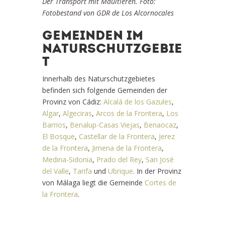
Der Transport mit Maultieren. Foto:
Fotobestand von GDR de Los Alcornocales
GEMEINDEN IM
NATURSCHUTZGEBIE
T
Innerhalb des Naturschutzgebietes
befinden sich folgende Gemeinden der
Provinz von Cádiz:
Alcalá de los Gazules
,
Algar
,
Algeciras
,
Arcos de la Frontera
,
Los
Barrios
,
Benalup-Casas Viejas
,
Benaocaz
,
El Bosque
,
Castellar de la Frontera
,
Jerez
de la Frontera
,
Jimena de la Frontera
,
Medina-Sidonia
,
Prado del Rey
,
San José
del Valle
,
Tarifa
und
Ubrique
. In der Provinz
von Málaga liegt die Gemeinde
Cortes de
la Frontera
.