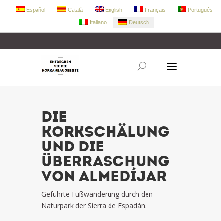
Español
Català
English
Français
Português
Italiano
Deutsch
+34 972 303 360
retecork@retecork.org
DIE
KORKSCHÄLUNG
UND DIE
ÜBERRASCHUNG
VON ALMEDÍJAR
Geführte Fußwanderung durch den
Naturpark der Sierra de Espadán.