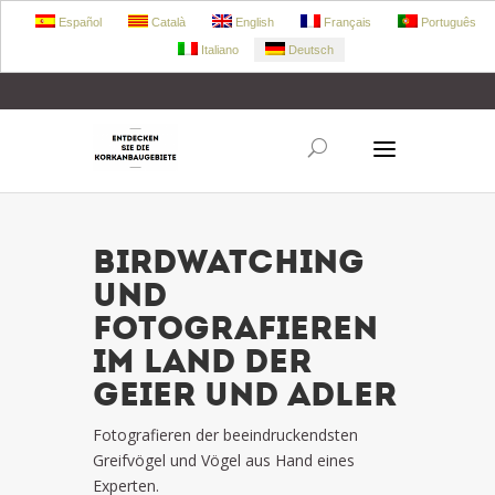
Español
Català
English
Français
Português
Italiano
Deutsch
+34 972 303 360
retecork@retecork.org
BIRDWATCHING
UND
FOTOGRAFIEREN
IM LAND DER
GEIER UND ADLER
Fotografieren der beeindruckendsten
Greifvögel und Vögel aus Hand eines
Experten.